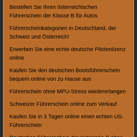
Bestellen Sie Ihren österreichischen
Führerschein der Klasse B für Autos
Einreichen
Führerscheinkategorien in Deutschland, der
Schweiz und Österreich!
Start
Erwerben Sie eine echte deutsche Pilotenlizenz
Über Uns
Führerschein ohne Prüfung
online
Führerschein ohne MPU-Stress
Kaufen Sie den deutschen Bootsführerschein
Schweizer Führerschein
österreichischen Führerschein-Klasse B
bequem online von zu Hause aus
Registrierten Britischen Führerschein
Führerschein ohne MPU-Stress wiedererlangen
Legalen Polnischen Führerschein
Bulgarischen Führerschein
Schweizer Führerschein online zum Verkauf
EU-Führerschein für LKW kaufen
Unsere Dokumente
Kaufen Sie in 3 Tagen online einen echten US-
Schulabschluss-Diplom-Abitur
Führerschein
Original Express-Reisepass
Authentische Aufenthaltserlaubnis